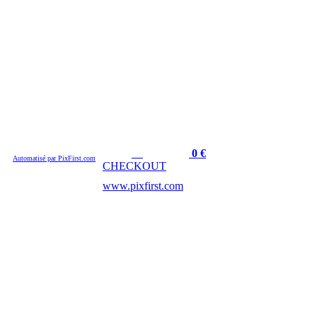
Cart :
Amount :
0
€
Automatisé par PixFirst.com
CHECKOUT
www.pixfirst.com